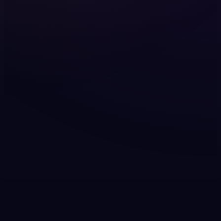
Nie tworzymy tego miejsca z teorii ani z dystansu.
Tworzymy je jako para, która od lat poznaje temat
od środka, uczy się, obserwuje i wyciąga wnioski.
Chcemy pokazywać prawdziwe oblicze swingu —
bez chaosu, bez taniej sensacji i bez udawania, że
wszystko zawsze wygląda idealnie.
Nasza historia
To nie jest tylko strona. To
efekt lat doświadczeń.
Przez ostatnie 10 lat poznawaliśmy temat krok po
kroku — jako para, która nie szukała sensacji, ale
prawdziwego zrozumienia relacji, granic,
komunikacji, emocji i klimatu tej społeczności. Z
czasem zobaczyliśmy nie tylko dobre strony, ale też