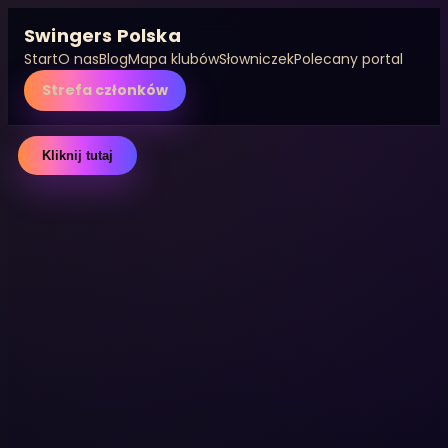
Swingers Polska
Start
O nas
Blog
Mapa klubów
Słowniczek
Polecany portal
Strefa członków
Przejdź
do
treści
Kliknij tutaj
O nas
10 lat doświadczeń,
prawdziwe historie i
spokojne podejście do
tematu