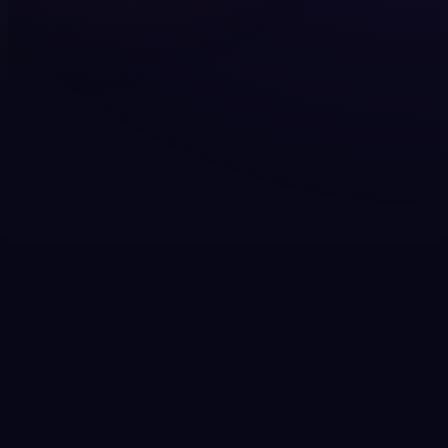
podstawy, praktyczne wskazówki i spokojne
wyjaśnienia najważniejszych pojęć.
Najnowsze wpisy
Blog Swingers
Polska
Ta sekcja pobiera automatycznie najnowsze
opublikowane wpisy z WordPressa.
Ładowanie
Trwa pobieranie wpisów…