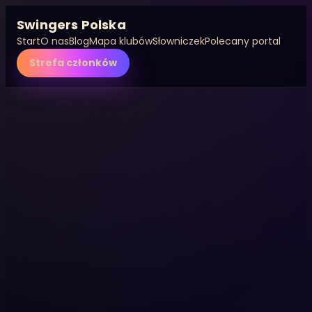
Swingers Polska
Start
O nas
Blog
Mapa klubów
Słowniczek
Polecany portal
Strefa członków
Przejdź
do
treści
Blog
Poradniki,
edukacja i
spokojny start
Artykuły dla osób, które chcą wejść w temat
świadomie, bez chaosu i bez presji. Znajdziesz tu